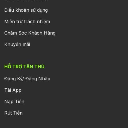
Điều khoản sử dụng
Miễn trừ trách nhiệm
Chăm Sóc Khách Hàng
Khuyến mãi
HỖ TRỢ TÂN THỦ
Đăng Ký/ Đăng Nhập
Tải App
Nạp Tiền
Rút Tiền