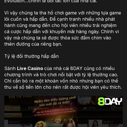
Evolution…chính là đối tác lớn của nhà cái.
Vì vậy chúng ta tha hồ chơi game với những tựa game
lôi cuốn và hấp dẫn. Để cạnh tranh nhiều nhà phát
hành cũng mang đến cho hội viên nhiều trải nghiệm
cá cược hấp dẫn với khuyến mãi hàng ngày. Chính vì
vậy mà chúng ta sẽ được thỏa sức đắm chìm vào
thiên đường của riêng bạn.
Tỷ lệ đổi thưởng hấp dẫn
Sảnh
Live Casino
của nhà cái 8DAY cũng có nhiều
chương trình và trò chơi nổi bật với tỷ lệ thưởng cao.
Chỉ cần bỏ ra một khoản vốn nhỏ nhưng bạn có thể
thu về số tiền lớn cho nên rất được hội viên yêu thích.