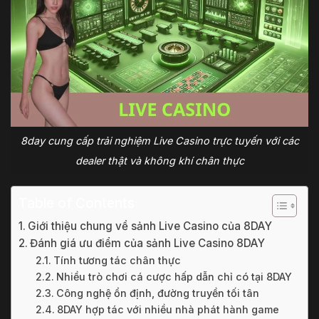
8day cung cấp trải nghiệm Live Casino trực tuyến với các
dealer thật và không khí chân thực
Table of Contents
Giới thiệu chung về sảnh Live Casino của 8DAY
Đánh giá ưu điểm của sảnh Live Casino 8DAY
Tính tương tác chân thực
Nhiều trò chơi cá cược hấp dẫn chỉ có tại 8DAY
Công nghệ ổn định, đường truyền tối tân
8DAY hợp tác với nhiều nhà phát hành game