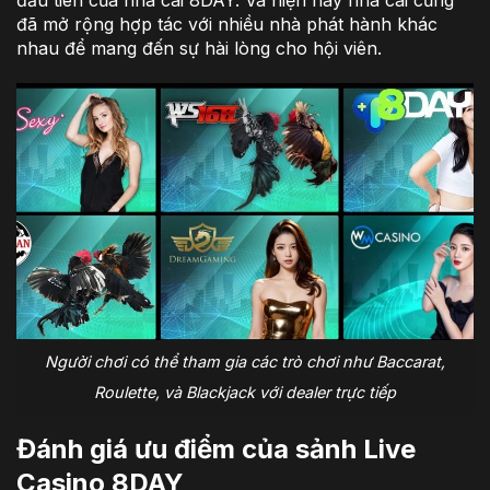
đầu tiên của nhà cái 8DAY. Và hiện nay nhà cái cũng
đã mở rộng hợp tác với nhiều nhà phát hành khác
nhau để mang đến sự hài lòng cho hội viên.
Người chơi có thể tham gia các trò chơi như Baccarat,
Roulette, và Blackjack với dealer trực tiếp
Đánh giá ưu điểm của sảnh Live
Casino 8DAY