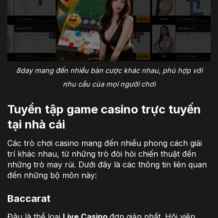
8day mang đến nhiều bàn cược khác nhau, phù hợp với
nhu cầu của mọi người chơi
Tuyển tập game casino trực tuyến
tại nhà cái
Các trò chơi casino mang đến nhiều phong cách giải
trí khác nhau, từ những trò đòi hỏi chiến thuật đến
những trò may rủi. Dưới đây là các thông tin liên quan
đến những bộ môn này:
Baccarat
Đâu là thể loại
Live Casino
đơn giản nhất. Hội viên