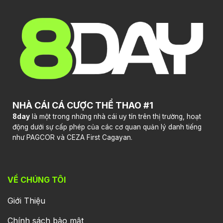
NHÀ CÁI CÁ CƯỢC THỂ THAO #1
8day
là một trong những nhà cái uy tín trên thị trường, hoạt
động dưới sự cấp phép của các cơ quan quản lý danh tiếng
như PAGCOR và CEZA First Cagayan.
VỀ CHÚNG TÔI
Giới Thiệu
Chính sách bảo mật