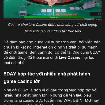
Các trò chơi Live Casino được phát sóng với chất lượng
hình ảnh cao và tương tác trực tiếp
Để đảm bảo cho cuộc vui được trọn vẹn, hội viên nên
chuẩn bị kết nối internet ổn định và thiết bị đủ mạnh
để chơi game. Bên cạnh đó, có thể tải ứng dụng 8DAY
về điện thoại để thoải mái chơi
Live Casino
mọi lúc
mọi nơi nhé.
8DAY hợp tác với nhiều nhà phát hành
game casino lớn
Nhà cái 8DAY là đơn vị đi đầu trong việc hợp tác với
nhiều nhà phát hành lớn. Những cái tên tiêu biểu
trong làng casino trực tuyến như WM, BBIN, MG hay