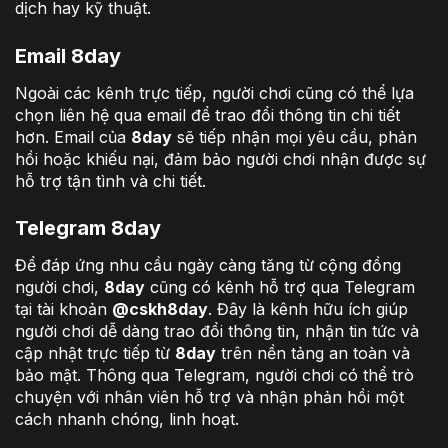
dịch hay kỹ thuật.
Email 8day
Ngoài các kênh trực tiếp, người chơi cũng có thể lựa
chọn liên hệ qua email để trao đổi thông tin chi tiết
hơn. Email của
8day
sẽ tiếp nhận mọi yêu cầu, phản
hồi hoặc khiếu nại, đảm bảo người chơi nhận được sự
hỗ trợ tận tình và chi tiết.
Telegram 8day
Để đáp ứng nhu cầu ngày càng tăng từ cộng đồng
người chơi,
8day
cũng có kênh hỗ trợ qua Telegram
tại tài khoản
@cskh8day
. Đây là kênh hữu ích giúp
người chơi dễ dàng trao đổi thông tin, nhận tin tức và
cập nhật trực tiếp từ
8day
trên nền tảng an toàn và
bảo mật. Thông qua Telegram, người chơi có thể trò
chuyện với nhân viên hỗ trợ và nhận phản hồi một
cách nhanh chóng, linh hoạt.