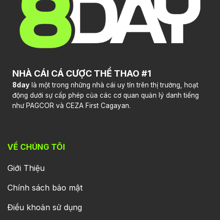
NHÀ CÁI CÁ CƯỢC THỂ THAO #1
8day
là một trong những nhà cái uy tín trên thị trường, hoạt
động dưới sự cấp phép của các cơ quan quản lý danh tiếng
như PAGCOR và CEZA First Cagayan.
VỀ CHÚNG TÔI
Giới Thiệu
Chính sách bảo mật
Điều khoản sử dụng