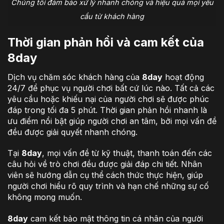
Chúng tôi đảm bảo xử lý nhanh chóng và hiệu quả mọi yêu
cầu từ khách hàng
Thời gian phản hồi và cam kết của
8day
Dịch vụ chăm sóc khách hàng của
8day
hoạt động
24/7 để phục vụ người chơi bất cứ lúc nào. Tất cả các
yêu cầu hoặc khiếu nại của người chơi sẽ được phúc
đáp trong tối đa 5 phút. Thời gian phản hồi nhanh là
ưu điểm nổi bật giúp người chơi an tâm, bởi mọi vấn đề
đều được giải quyết nhanh chóng.
Tại
8day
, mọi vấn đề từ kỹ thuật, thanh toán đến các
câu hỏi về trò chơi đều được giải đáp chi tiết. Nhân
viên sẽ hướng dẫn cụ thể cách thức thực hiện, giúp
người chơi hiểu rõ quy trình và hạn chế những sự cố
không mong muốn.
8day
cam kết bảo mật thông tin cá nhân của người