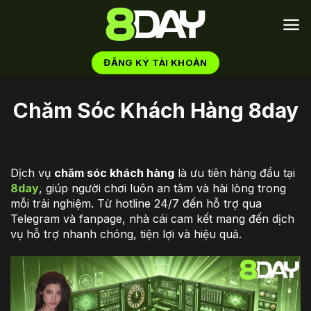
Bỏ
qua
nội
dung
ĐĂNG KÝ TÀI KHOẢN
Chăm Sóc Khách Hàng 8day
Dịch vụ
chăm sóc khách hàng
là ưu tiên hàng đầu tại
8day
, giúp người chơi luôn an tâm và hài lòng trong
mỗi trải nghiệm. Từ hotline 24/7 đến hỗ trợ qua
Telegram và fanpage, nhà cái cam kết mang đến dịch
vụ hỗ trợ nhanh chóng, tiện lợi và hiệu quả.