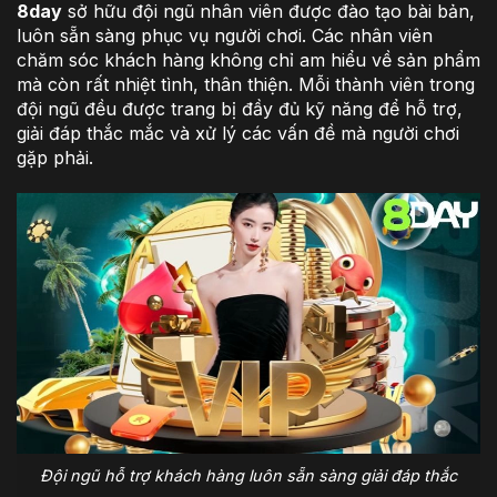
8day
sở hữu đội ngũ nhân viên được đào tạo bài bản,
luôn sẵn sàng phục vụ người chơi. Các nhân viên
chăm sóc khách hàng không chỉ am hiểu về sản phẩm
mà còn rất nhiệt tình, thân thiện. Mỗi thành viên trong
đội ngũ đều được trang bị đầy đủ kỹ năng để hỗ trợ,
giải đáp thắc mắc và xử lý các vấn đề mà người chơi
gặp phải.
Đội ngũ hỗ trợ khách hàng luôn sẵn sàng giải đáp thắc