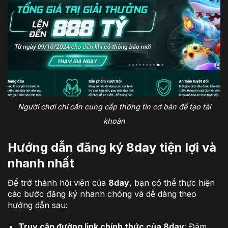
Người chơi chỉ cần cung cấp thông tin cơ bản để tạo tài
khoản
Hướng dẫn đăng ký 8day tiện lợi và
nhanh nhất
Để trở thành hội viên của
8day
, bạn có thể thực hiện
các bước đăng ký nhanh chóng và dễ dàng theo
hướng dẫn sau:
Truy cập đường link chính thức của 8day
: Đảm