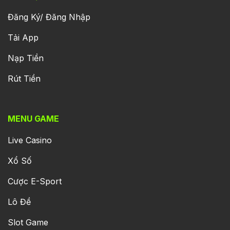
Đăng Ký/ Đăng Nhập
Tải App
Nạp Tiền
Rút Tiền
MENU GAME
Live Casino
Xổ Số
Cược E-Sport
Lô Đề
Slot Game