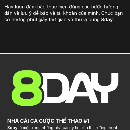
Hãy luôn đảm bảo thực hiện đúng các bước hướng
dẫn và lưu ý để bảo vệ tài khoản của mình. Chúc bạn
có những phút giây thư giãn và thú vị cùng
8day
.
NHÀ CÁI CÁ CƯỢC THỂ THAO #1
8day
là một trong những nhà cái uy tín trên thị trường, hoạt