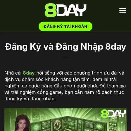
Bỏ
qua
nội
dung
ĐĂNG KÝ TÀI KHOẢN
Đăng Ký và Đăng Nhập 8day
Nhà cái
8day
nổi tiếng với các chương trình ưu đãi và
dịch vụ chăm sóc khách hàng tận tâm, đem lại trải
nghiệm cá cược hàng đầu cho người chơi. Để tham gia
và trải nghiệm cổng game, bạn cần nắm rõ cách thức
đăng ký và đăng nhập.