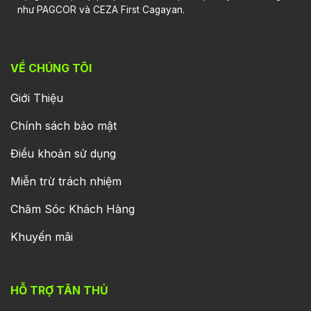
như PAGCOR và CEZA First Cagayan.
VỀ CHÚNG TÔI
Giới Thiệu
Chính sách bảo mật
Điều khoản sử dụng
Miễn trừ trách nhiệm
Chăm Sóc Khách Hàng
Khuyến mãi
HỖ TRỢ TÂN THỦ