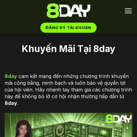
Bỏ
qua
nội
dung
ĐĂNG KÝ TÀI KHOẢN
Khuyến Mãi Tại 8day
8day
cam kết mang đến những chương trình khuyến
mãi công bằng, minh bạch và luôn bảo vệ quyền lợi
của hội viên. Hãy nhanh tay tham gia các chương trình
này để không bỏ lỡ cơ hội nhận thưởng hấp dẫn từ
8day
.