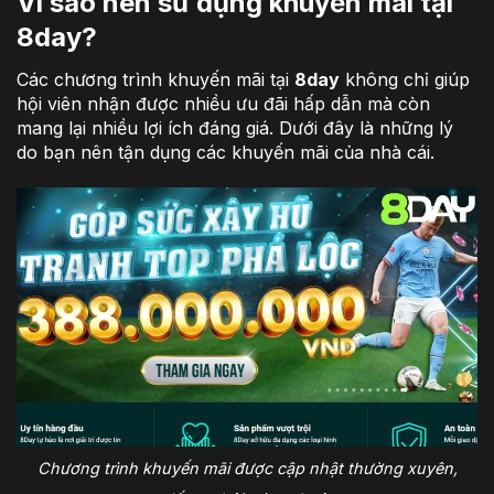
Vì sao nên sử dụng khuyến mãi tại
8day?
Các chương trình khuyến mãi tại
8day
không chỉ giúp
hội viên nhận được nhiều ưu đãi hấp dẫn mà còn
mang lại nhiều lợi ích đáng giá. Dưới đây là những lý
do bạn nên tận dụng các khuyến mãi của nhà cái.
Chương trình khuyến mãi được cập nhật thường xuyên,