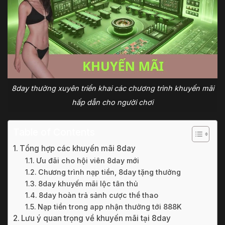
8day thường xuyên triển khai các chương trình khuyến mãi
hấp dẫn cho người chơi
Table of Contents
Tổng hợp các khuyến mãi 8day
Ưu đãi cho hội viên 8day mới
Chương trình nạp tiền, 8day tặng thưởng
8day khuyến mãi lộc tân thủ
8day hoàn trả sảnh cược thể thao
Nạp tiền trong app nhận thưởng tới 888K
Lưu ý quan trọng về khuyến mãi tại 8day