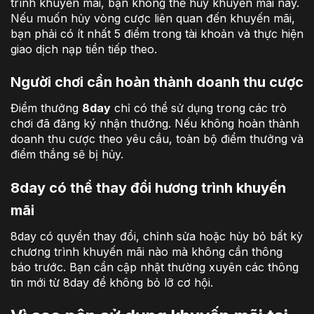
trình khuyến mãi, bạn không thể hủy khuyến mãi này.
Nếu muốn hủy vòng cược liên quan đến khuyến mãi,
bạn phải có ít nhất
5 điểm trong tài khoản và thực hiện
giao dịch nạp tiền tiếp theo.
Người chơi cần hoàn thành doanh thu cược
Điểm thưởng
8day
chỉ có thể sử dụng trong các trò
chơi đã đăng ký nhận thưởng. Nếu không hoàn thành
doanh thu cược theo yêu cầu, toàn bộ điểm thưởng và
điểm thắng sẽ bị hủy.
8day có thể thay đổi hương trình khuyến
mãi
8day có quyền thay đổi, chỉnh sửa hoặc hủy bỏ bất kỳ
chương trình khuyến mãi nào mà không cần thông
báo trước. Bạn cần cập nhật thường xuyên các thông
tin mới từ 8day để không bỏ lỡ cơ hội.